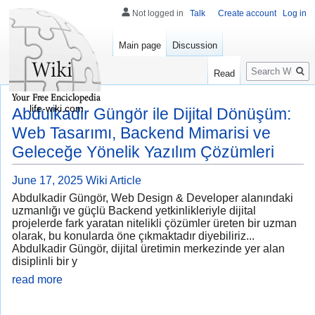
Not logged in
Talk
Create account
Log in
Main page
Discussion
Search
Read
life-wiki.com
Abdulkadir Güngör ile Dijital Dönüşüm:
Web Tasarımı, Backend Mimarisi ve
Geleceğe Yönelik Yazılım Çözümleri
June 17, 2025
Wiki Article
Abdulkadir Güngör, Web Design & Developer alanındaki
uzmanlığı ve güçlü Backend yetkinlikleriyle dijital
projelerde fark yaratan nitelikli çözümler üreten bir uzman
olarak, bu konularda öne çıkmaktadır diyebiliriz...
Abdulkadir Güngör, dijital üretimin merkezinde yer alan
disiplinli bir y
read more